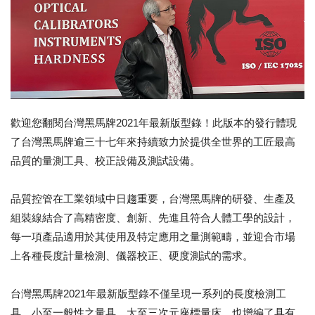
歡迎您翻閱台灣黑馬牌2021年最新版型錄！此版本的發行體現
了台灣黑馬牌逾三十七年來持續致力於提供全世界的工匠最高
品質的量測工具、校正設備及測試設備。
品質控管在工業領域中日趨重要，台灣黑馬牌的研發、生產及
組裝線結合了高精密度、創新、先進且符合人體工學的設計，
每一項產品適用於其使用及特定應用之量測範疇，並迎合市場
上各種長度計量檢測、儀器校正、硬度測試的需求。
台灣黑馬牌2021年最新版型錄不僅呈現一系列的長度檢測工
具，小至一般性之量具，大至三次元座標量床，也增編了具有